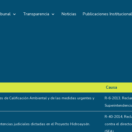
ibunal
Transparencia
Noticias
Publicaciones Instituciona
Causa
Causa
s de Calificación Ambiental y de las medidas urgentes y
R-6-2013, Recla
Superintendenci
R-40-2014, Recl
ntencias judiciales dictadas en el Proyecto Hidroaysén.
contra el direct
(SEA).