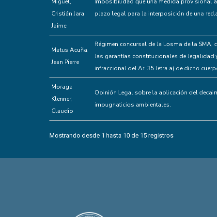
Miguel,
Imposibilidad que una medida provisional 
Cristián Jara,
plazo legal para la interposición de una recl
Jaime
Régimen concursal de la Losma de la SMA, co
Matus Acuña,
las garantías constitucionales de legalidad y 
Jean Pierre
infraccional del Ar. 35 letra a) de dicho cuerp
Moraga
Opinión Legal sobre la aplicación del decaim
Klenner,
impugnaticios ambientales.
Claudio
Mostrando desde 1 hasta 10 de 15 registros