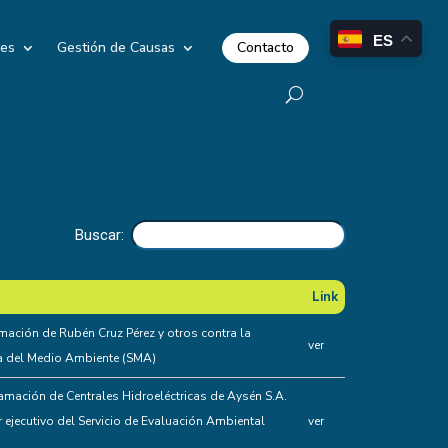
ES
Contacto
les
Gestión de Causas
Buscar:
Link
Link
mación de Rubén Cruz Pérez y otros contra la
ver
a del Medio Ambiente (SMA)
amación de Centrales Hidroeléctricas de Aysén S.A.
or ejecutivo del Servicio de Evaluación Ambiental
ver