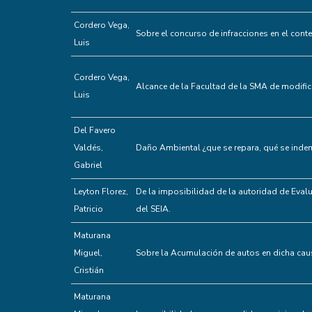
Cordero Vega,
Sobre el concurso de infracciones en el cont
Luis
Cordero Vega,
Alcance de la Facultad de la SMA de modifica
Luis
Del Favero
Valdés,
Daño Ambiental ¿que se repara, qué se indem
Gabriel
Leyton Florez,
De la imposibilidad de la autoridad de Evalu
Patricio
del SEIA.
Maturana
Miguel,
Sobre la Acumulación de autos en dicha cau
Cristián
Maturana