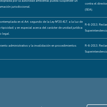
adoptada por la autoridad ambiental pueda suspender un
contra el direct
amación jurisdiccional.
(SEA).
ntemplada en el Art. segundo de la Ley N°20.417, a la luz de
R-6-2013, Recla
tipicidad; y en especial acerca del carácter de unidad jurídica
Superintendenci
o legal.
iento administrativo y la invalidación en procedimientos
R-6-2013, Recla
Superintendenci