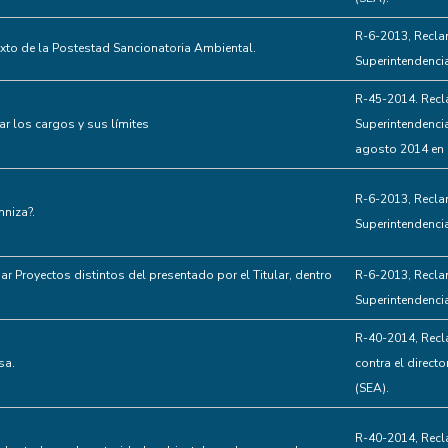
R-6-2013, Recla
exto de la Postestad Sancionatoria Ambiental.
Superintendenci
R-45-2014. Recl
r los cargos y sus límites
Superintendenci
agosto 2014 en 
R-6-2013, Recla
niza?.
Superintendenci
ar Proyectos distintos del presentado por el Titular, dentro
R-6-2013, Recla
Superintendenci
R-40-2014, Recl
sa.
contra el direct
(SEA).
R-40-2014, Recl