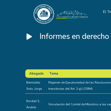
El Tr
Informes en derecho
Abogado
Tema
Abogado
Tema
Bermúdez
Régimen de Ejecutoriedad de las Resolucione
Soto, Jorge
transitorias del Art. 3 g) LOSMA.
Bordalí S.,
Vinculación del Comité de Ministros a las se
Andrés