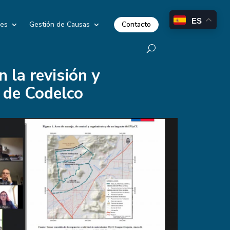
ES
Contacto
les
Gestión de Causas
 la revisión y
a de Codelco