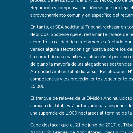
proceso de evaluación del EIA, con el objeto de d
Reparación y compensación idóneas que proteja el 
aprovechamiento común y en específico del recl
En tanto, el SEA solicita al Tribunal rechazar en t
deducida. Sostiene que el reclamante carece de le
acreditó su calidad de directamente afectado po
verifica alguna afectación significativa sobre los 
ha cometido una manifiesta infracción al principio
de plano la mayoría de las alegaciones sostenidas
Autoridad Ambiental al dictar sus Resoluciones N°
competencias y los procedimientos legalmente est
19.880.
El tranque de relaves de la División Andina, ubica
comuna de Tiltil, está autorizado para disponer d
una superficie de 1.900 hectáreas al término de la
Cabe destacar que el 21 de junio de 2017, el Trib
Asociación Gremial de Agricultores Chacabuco- Pol