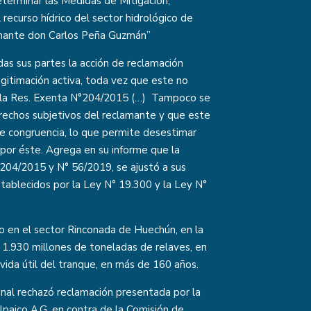
eterminar las Medidas de Mitigación,
recurso hídrico del sector hidrológico de
amante don Carlos Peña Guzmán”
odas sus partes la acción de reclamación
gitimación activa, toda vez que este no
r la Res. Exenta N°204/2015 (…) Tampoco se
derechos subjetivos del reclamante y que este
 de congruencia, lo que permite desestimar
 por éste. Agrega en su informe que la
204/2015 y N° 56/2019, se ajustó a sus
ablecidos por la Ley N° 19.300 y la Ley N°
do en el sector Rinconada de Huechún, en la
e 1.930 millones de toneladas de relaves, en
 vida útil del tranque, en más de 160 años.
unal rechazó reclamación presentada por la
paico A.G. en contra de la Comisión de