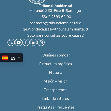
Tribunal Ambiental
Morandé 360, Piso 8, Santiago.
(56) 2 2393 69 00
contacto@tribunalambiental.cl
gestiondecausas@tribunalambiental.cl
(solo para consultas sobre causas)
¿Quiénes somos?
ES
Estructura orgánica
Historia
Misión – visión
Transparencia
Links de interés
Preguntas Frecuentes