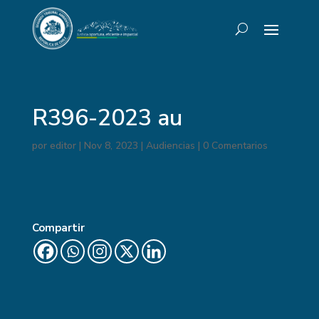
R396-2023 au
por
editor
|
Nov 8, 2023
|
Audiencias
|
0 Comentarios
Compartir