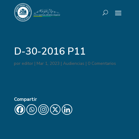
D-30-2016 P11
por
editor
|
Mar 1, 2023
|
Audiencias
|
0 Comentarios
Compartir