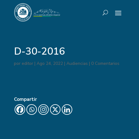
D-30-2016
por
editor
|
Ago 24, 2022
|
Audiencias
|
0 Comentarios
Compartir