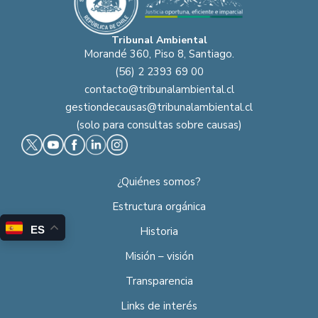
Tribunal Ambiental
Morandé 360, Piso 8, Santiago.
(56) 2 2393 69 00
contacto@tribunalambiental.cl
gestiondecausas@tribunalambiental.cl
(solo para consultas sobre causas)
¿Quiénes somos?
Estructura orgánica
ES
Historia
Misión – visión
Transparencia
Links de interés