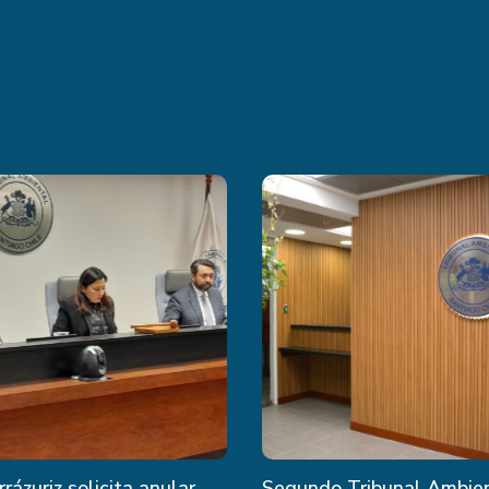
rrázuriz solicita anular
Segundo Tribunal Ambie