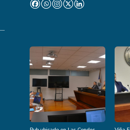
Pub ubicado en Las Condes
Viña E