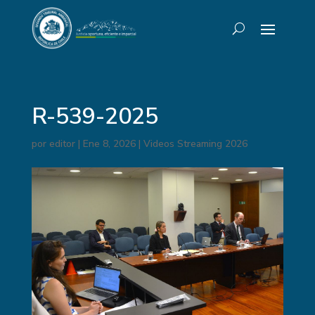
R-539-2025
por
editor
|
Ene 8, 2026
|
Videos Streaming 2026