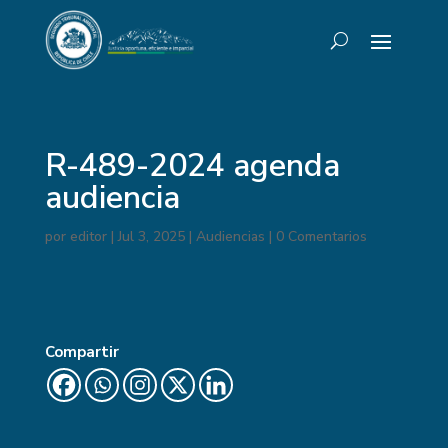
R-489-2024 agenda
audiencia
por
editor
|
Jul 3, 2025
|
Audiencias
|
0 Comentarios
Compartir