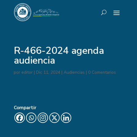
R-466-2024 agenda
audiencia
por
editor
|
Dic 11, 2024
|
Audiencias
|
0 Comentarios
Compartir