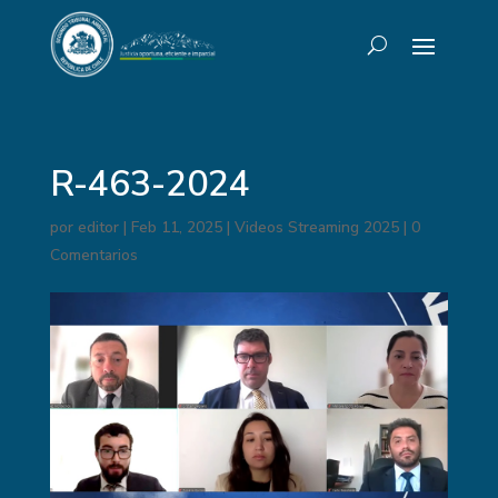
R-463-2024
por
editor
|
Feb 11, 2025
|
Videos Streaming 2025
|
0
Comentarios