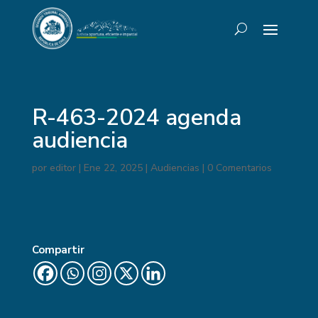
R-463-2024 agenda
audiencia
por
editor
|
Ene 22, 2025
|
Audiencias
|
0 Comentarios
Compartir