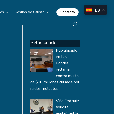
ES
Contacto
les
Gestión de Causas
Relacionado
Pub ubicado
en Las
Condes
reclama
contra multa
de $10 millones cursada por
ruidos molestos
Viña Errázuriz
solicita
anular multa