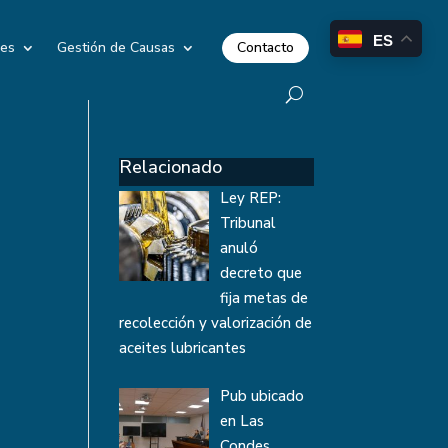
ES
Contacto
les
Gestión de Causas
Relacionado
Ley REP:
Tribunal
anuló
decreto que
fija metas de
recolección y valorización de
aceites lubricantes
Pub ubicado
en Las
Condes