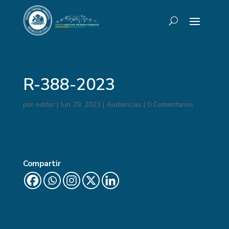
R-388-2023
por
editor
|
Jun 29, 2023
|
Audiencias
|
0 Comentarios
Compartir