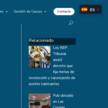
ES
Contacto
les
Gestión de Causas
Relacionado
Ley REP:
Tribunal
anuló
decreto que
fija metas de
recolección y valorización de
aceites lubricantes
Pub ubicado
en Las
Condes