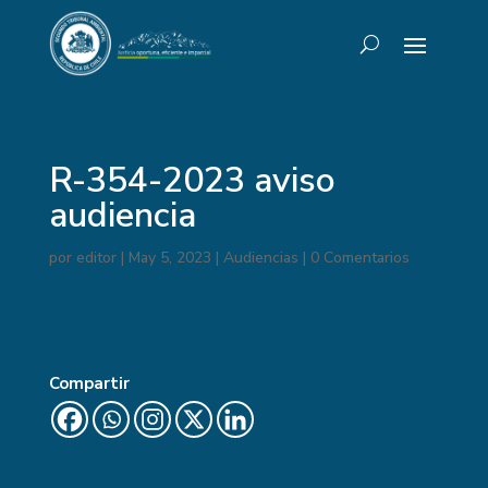
R-354-2023 aviso
audiencia
por
editor
|
May 5, 2023
|
Audiencias
|
0 Comentarios
Compartir