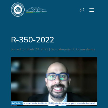
R-350-2022
por
editor
|
Feb 23, 2023
|
Sin categoría
|
0 Comentarios