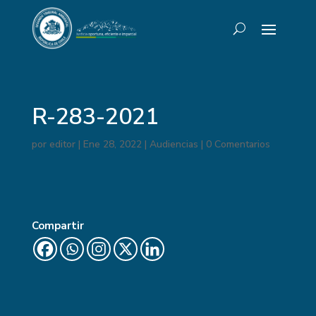
R-283-2021
por
editor
|
Ene 28, 2022
|
Audiencias
|
0 Comentarios
Compartir