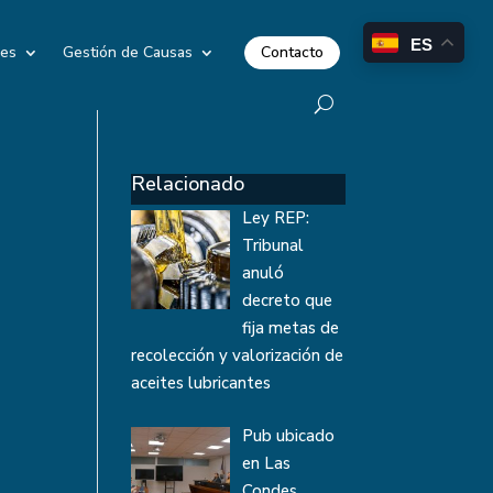
ES
Contacto
les
Gestión de Causas
Relacionado
Ley REP:
Tribunal
anuló
decreto que
fija metas de
recolección y valorización de
aceites lubricantes
Pub ubicado
en Las
Condes