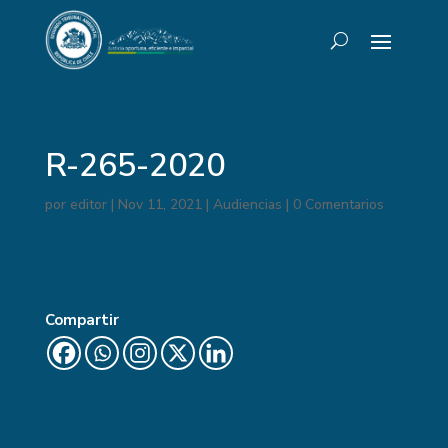
R-265-2020
por
editor
|
Nov 11, 2021
|
Audiencias
|
0 Comentarios
Compartir