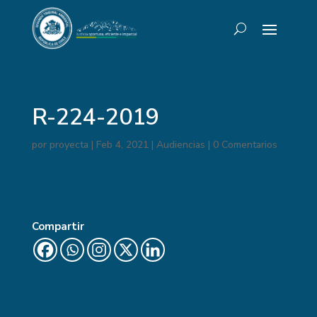
R-224-2019
por
proyecta
|
Feb 4, 2021
|
Audiencias
|
0 Comentarios
Compartir