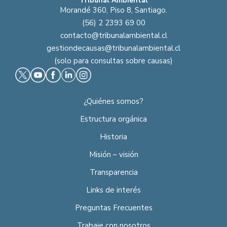
Tribunal Ambiental
Morandé 360, Piso 8, Santiago.
(56) 2 2393 69 00
contacto@tribunalambiental.cl
gestiondecausas@tribunalambiental.cl
(solo para consultas sobre causas)
¿Quiénes somos?
Estructura orgánica
Historia
Misión – visión
Transparencia
Links de interés
Preguntas Frecuentes
Trabaje con nosotros