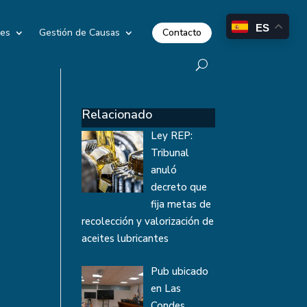
ES
Contacto
les
Gestión de Causas
Relacionado
Ley REP:
Tribunal
anuló
decreto que
fija metas de
recolección y valorización de
aceites lubricantes
Pub ubicado
en Las
Condes