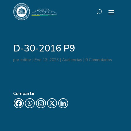
D-30-2016 P9
por
editor
|
Ene 13, 2023
|
Audiencias
|
0 Comentarios
Compartir