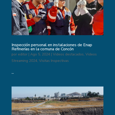
Inspección personal en instalaciones de Enap
Refinerías en la comuna de Concón
por
editor
|
Ago 5, 2024
|
Videos destacados
,
Videos
Streaming 2024
,
Visitas Inspectivas
...