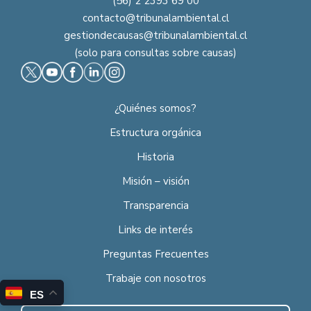
(56) 2 2393 69 00
contacto@tribunalambiental.cl
gestiondecausas@tribunalambiental.cl
(solo para consultas sobre causas)
¿Quiénes somos?
Estructura orgánica
Historia
Misión – visión
Transparencia
Links de interés
Preguntas Frecuentes
Trabaje con nosotros
ES