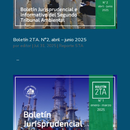
Boletín 2TA. N°2, abril – junio 2025
por
editor
|
Jul 31, 2025
|
Reporte STA
...