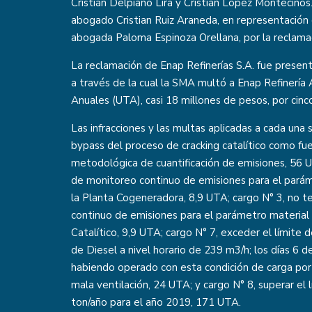
Cristián Delpiano Lira y Cristián López Montecinos
abogado Cristian Ruiz Araneda, en representación d
abogada Paloma Espinoza Orellana, por la reclam
La reclamación de Enap Refinerías S.A. fue present
a través de la cual la SMA multó a Enap Refinería
Anuales (UTA), casi 18 millones de pesos, por cin
Las infracciones y las multas aplicadas a cada una 
bypass del proceso de cracking catalítico como fu
metodológica de cuantificación de emisiones, 56 U
de monitoreo continuo de emisiones para el paráme
la Planta Cogeneradora, 8,9 UTA; cargo N° 3, no t
continuo de emisiones para el parámetro material 
Catalítico, 9,9 UTA; cargo N° 7, exceder el límite
de Diesel a nivel horario de 239 m3/h; los días 6 
habiendo operado con esta condición de carga por 
mala ventilación, 24 UTA; y cargo N° 8, superar el
ton/año para el año 2019, 171 UTA.