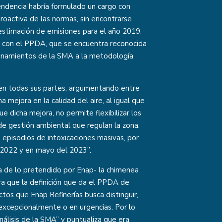
endencia habría formulado un cargo con
etroactiva de las normas, sin encontrarse
 estimación de emisiones para el año 2019,
 con el PPDA, que se encuentra reconocida
tionamientos de la SMA a la metodología
n en todas sus partes, argumentando entre
mejora en la calidad del aire, al igual que
que dicha mejora, no permite flexibilizar los
e gestión ambiental que regulan la zona,
 episodios de intoxicaciones masivas, por
 2022 y en mayo del 2023”.
cia de lo pretendido por Enap- la chimenea
ara que la definición que da el PPDA de
ctos que Enap Refinerías busca distinguir,
 excepcionalmente o en urgencias. Por lo
álisis de la SMA” y puntualiza que era