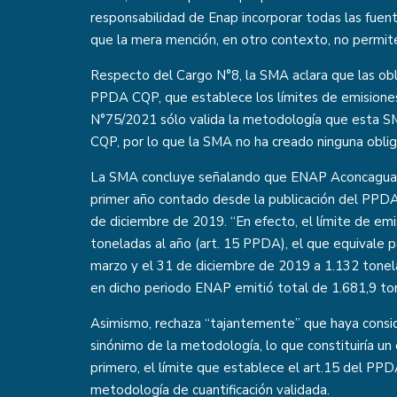
responsabilidad de Enap incorporar todas las fuen
que la mera mención, en otro contexto, no permite 
Respecto del Cargo N°8, la SMA aclara que las ob
PPDA CQP, que establece los límites de emisiones 
N°75/2021 sólo valida la metodología que esta SMA
CQP, por lo que la SMA no ha creado ninguna oblig
La SMA concluye señalando que ENAP Aconcagua so
primer año contado desde la publicación del PPDA 
de diciembre de 2019. “En efecto, el límite de em
toneladas al año (art. 15 PPDA), el que equivale 
marzo y el 31 de diciembre de 2019 a 1.132 tonela
en dicho periodo ENAP emitió total de 1.681,9 ton
Asimismo, rechaza “tajantemente” que haya consi
sinónimo de la metodología, lo que constituiría un
primero, el límite que establece el art.15 del PPDA 
metodología de cuantificación validada.