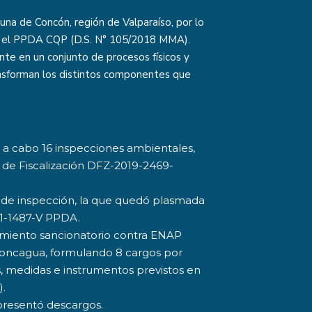
na de Concón, región de Valparaíso, por lo
en el PPDA CQP (D.S. N° 105/2018 MMA).
nte en un conjunto de procesos físicos y
ansforman los distintos componentes que
n a cabo 16 inspecciones ambientales,
 de Fiscalización DFZ-2019-2469-
dad de inspección, la que quedó plasmada
21-1487-V PPDA.
imiento sancionatorio contra ENAP
Aconcagua, formulando 8 cargos por
, medidas e instrumentos previstos en
).
presentó descargos.