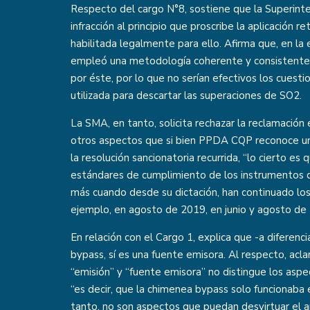
Respecto del cargo N°8, sostiene que la Superint
infracción al principio que proscribe la aplicación r
habilitada legalmente para ello. Afirma que, en la
empleó una metodología coherente y consistente
por éste, por lo que no serían efectivos los cues
utilizada para descartar las superaciones de SO2.
La SMA, en tanto, solicita rechazar la reclamació
otros aspectos que si bien PPDA CQP reconoce una 
la resolución sancionatoria recurrida, “lo cierto es 
estándares de cumplimiento de los instrumentos d
más cuando desde su dictación, han continuado los
ejemplo, en agosto de 2019, en junio y agosto de
En relación con el Cargo 1, explica que -a diferen
bypass, sí es una fuente emisora. Al respecto, acl
“emisión” y “fuente emisora” no distingue los aspe
“es decir, que la chimenea bypass solo funcionaba
tanto, no son aspectos que puedan desvirtuar el an