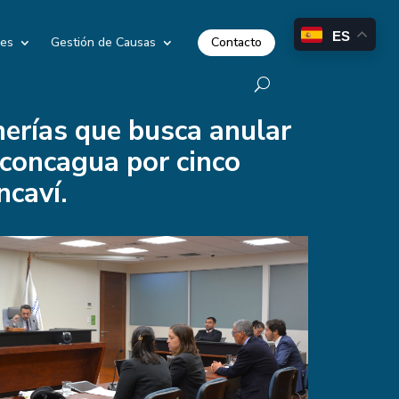
ES
Contacto
les
Gestión de Causas
nerías que busca anular
concagua por cinco
caví.