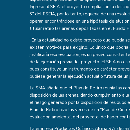
Ingreso al SEIA, el proyecto cumplía con la descripc
3° del RSEIA, por lo tanto, requería de una resoluc
operar, encontrándose en una hipótesis de elusión 
titular retiró las arenas depositadas en el Fundo 
“En la actualidad no existe proyecto que pueda se
existen motivos para exigirlo. Lo único que podría e
justificaría esa evaluación, es un pasivo consiste
de la ejecución previa del proyecto. El SEIA no es
pues constituye un instrumento de carácter preve
pudiese generar la ejecución actual o futura de un 
La SMA añade que el Plan de Retiro reunía las cond
disposición de las arenas, dando cumplimiento a l
el riesgo generado por la disposición de residuos e
Plan de Retiro hizo las veces de un “Plan de Cierr
evaluación ambiental del proyecto, de haber conta
La empresa Productos Químicos Algina S.A. desarro