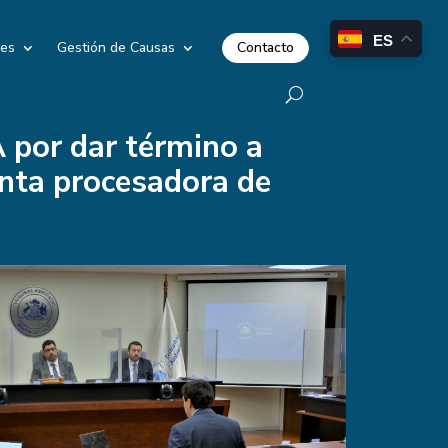
ES
Contacto
les
Gestión de Causas
A por dar término a
anta procesadora de