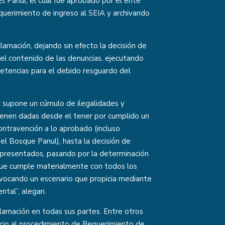
l Panul, el cual fue aprobado por el ente
equerimiento de ingreso al SEIA y archivando
clamación, dejando sin efecto la decisión de
el contenido de las denuncias, ejecutando
etencias para el debido resguardo del
a supone un cúmulo de ilegalidades y
vienen dadas desde el tener por cumplido un
ontravención a lo aprobado (incluso
el Bosque Panul), hasta la decisión de
epresentados, pasando por la determinación
 que cumple materialmente con todos los
rovocando un escenario que propicia mediante
ntal”, alegan.
eclamación en todas sus partes. Entre otros
nicio al procedimiento de Requerimiento de