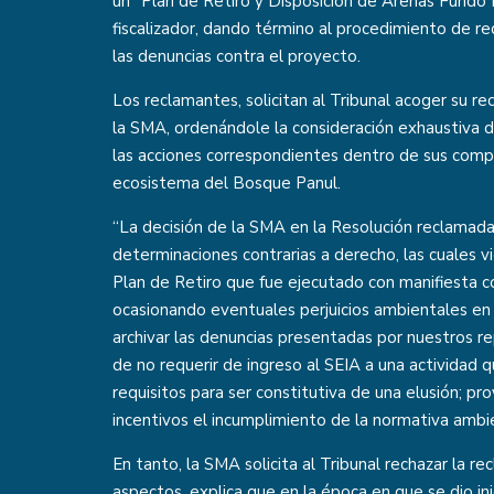
un “Plan de Retiro y Disposición de Arenas Fundo E
fiscalizador, dando término al procedimiento de r
las denuncias contra el proyecto.
Los reclamantes, solicitan al Tribunal acoger su re
la SMA, ordenándole la consideración exhaustiva d
las acciones correspondientes dentro de sus comp
ecosistema del Bosque Panul.
“La decisión de la SMA en la Resolución reclamad
determinaciones contrarias a derecho, las cuales 
Plan de Retiro que fue ejecutado con manifiesta c
ocasionando eventuales perjuicios ambientales en 
archivar las denuncias presentadas por nuestros r
de no requerir de ingreso al SEIA a una actividad
requisitos para ser constitutiva de una elusión; p
incentivos el incumplimiento de la normativa ambie
En tanto, la SMA solicita al Tribunal rechazar la r
aspectos, explica que en la época en que se dio i