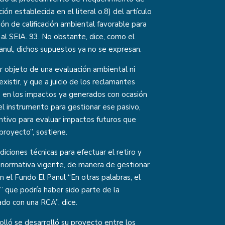
ión establecida en el literal o.8) del artículo
ión de calificación ambiental favorable para
al SEIA. 93. No obstante, dice, como el
Panul, dichos supuestos ya no se expresan.
r objeto de una evaluación ambiental ni
xistir, y que a juicio de los reclamantes
nte en los impactos ya generados con ocasión
 el instrumento para gestionar ese pasivo,
ntivo para evaluar impactos futuros que
proyecto”, sostiene.
iciones técnicas para efectuar el retiro y
a normativa vigente, de manera de gestionar
n el Fundo El Panul “En otras palabras, el
e” que podría haber sido parte de la
do con una RCA”, dice.
lló se desarrolló su proyecto entre los