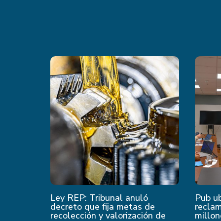
Ley REP: Tribunal anuló
Pub u
decreto que fija metas de
recla
recolección y valorización de
millon