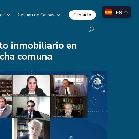
ES
Contacto
les
Gestión de Causas
to inmobiliario en
dicha comuna