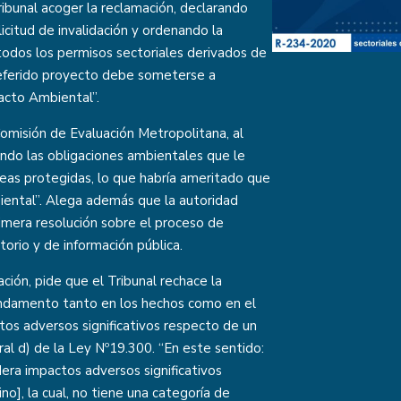
ribunal acoger la reclamación, declarando
licitud de invalidación y ordenando la
 todos los permisos sectoriales derivados de
 referido proyecto debe someterse a
acto Ambiental”.
omisión de Evaluación Metropolitana, al
lando las obligaciones ambientales que le
reas protegidas, lo que habría ameritado que
ental”. Alega además que la autoridad
rimera resolución sobre el proceso de
torio y de información pública.
ción, pide que el Tribunal rechace la
undamento tanto en los hechos como en el
os adversos significativos respecto de un
eral d) de la Ley Nº19.300. “En este sentido:
idera impactos adversos significativos
], la cual, no tiene una categoría de