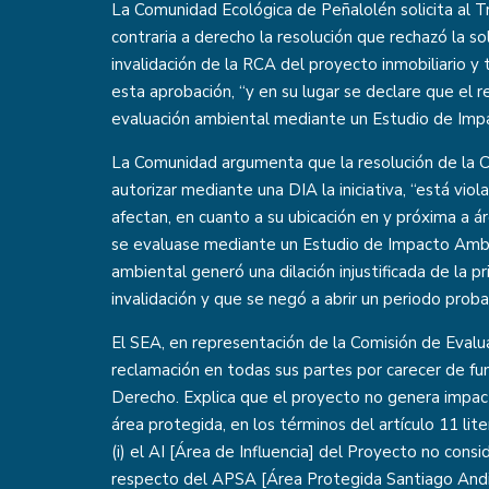
La Comunidad Ecológica de Peñalolén solicita al T
contraria a derecho la resolución que rechazó la so
invalidación de la RCA del proyecto inmobiliario y
esta aprobación, “y en su lugar se declare que el
evaluación ambiental mediante un Estudio de Imp
La Comunidad argumenta que la resolución de la C
autorizar mediante una DIA la iniciativa, “está vio
afectan, en cuanto a su ubicación en y próxima a á
se evaluase mediante un Estudio de Impacto Ambi
ambiental generó una dilación injustificada de la p
invalidación y que se negó a abrir un periodo proba
El SEA, en representación de la Comisión de Evalua
reclamación en todas sus partes por carecer de f
Derecho. Explica que el proyecto no genera impact
área protegida, en los términos del artículo 11 lit
(i) el AI [Área de Influencia] del Proyecto no cons
respecto del APSA [Área Protegida Santiago Andino