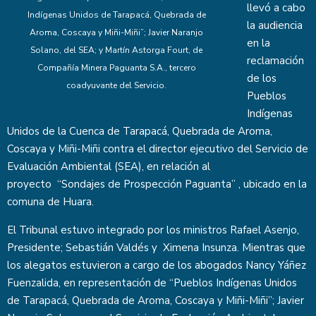
llevó a cabo
Indígenas Unidos de Tarapacá, Quebrada de
la audiencia
Aroma, Coscaya y Miñi-Miñi”; Javier Naranjo
en la
Solano, del SEA; y Martín Astorga Fourt, de
reclamación
Compañía Minera Paguanta S.A., tercero
de los
coadyuvante del Servicio.
Pueblos
Indígenas
Unidos de la Cuenca de Tarapacá, Quebrada de Aroma,
Coscaya y Miñi-Miñi contra el director ejecutivo del Servicio de
Evaluación Ambiental (SEA), en relación al
proyecto “Sondajes de Prospección Paguanta” , ubicado en la
comuna de Huara.
El Tribunal estuvo integrado por los ministros Rafael Asenjo,
Presidente; Sebastián Valdés y Ximena Insunza. Mientras que
los alegatos estuvieron a cargo de los abogados Nancy Yáñez
Fuenzalida, en representación de “Pueblos Indígenas Unidos
de Tarapacá, Quebrada de Aroma, Coscaya y Miñi-Miñi”; Javier