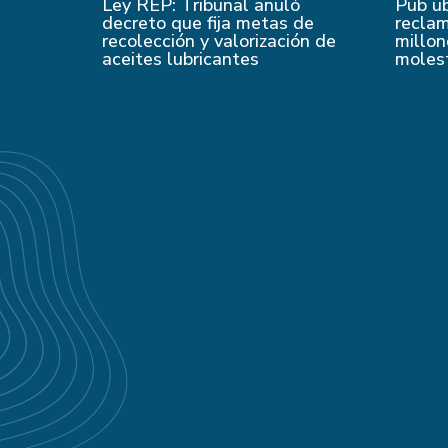
Ley REP: Tribunal anuló
Pub u
decreto que fija metas de
recla
recolección y valorización de
millon
aceites lubricantes
moles