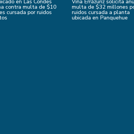
bicado en Las Condes
Viña Errázuriz solicita an
ma contra multa de $10
multa de $32 millones p
es cursada por ruidos
ruidos cursada a planta
tos
ubicada en Panquehue