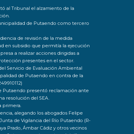
itó al Tribunal el alzamiento de la
ción.
 Municipalidad de Putaendo como tercero
audiencia de revisión de la medida
ud en subsidio que permitía la ejecución
presa a realizar acciones dirigidas a
rotección presentes en el sector.
 del Servicio de Evaluación Ambiental
ipalidad de Putaendo en contra de la
249910112)
d de Putaendo presentó reclamación ante
ma resolución del SEA.
a primera.
iencia, alegando los abogados Felipe
Junta de Vigilancia del Río Putaendo (R-
aya Prado, Ámbar Cádiz y otros vecinos