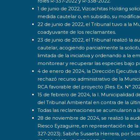
roles R-337-2022 y R-338-2022.
1 de junio de 2022, Vizcachitas Holding solic
medida cautelar o, en subsidio, su modifica
22 de junio de 2022, el Tribunal tuvo a la
coadyuvante de los reclamantes.
23 de junio de 2022, el Tribunal realizó la 
cautelar, acogiendo parcialmente la solicit
limitada de la iniciativa y ordenando a la em
monitorear y recuperar las especies bajo p
4 de enero de 2024, la Dirección Ejecutiva
rechazó recurso administrativo de la Munic
RCA favorable del proyecto (Res. Ex. N° 20
15 de febrero de 2024, la I. Municipalida
del Tribunal Ambiental en contra de la últi
Todas las reclamaciones se acumularon a l
28 de noviembre de 2024, se realizó la aud
Riesco Eyzaguirre, en representación de la 
327-2023); Sabiñe Susaeta Herrera, por Sor