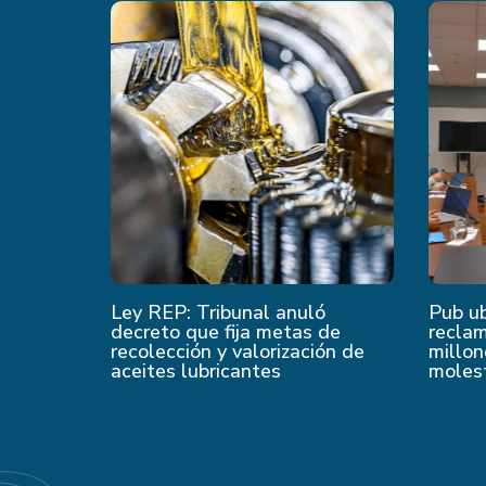
Ley REP: Tribunal anuló
Pub u
decreto que fija metas de
recla
recolección y valorización de
millon
aceites lubricantes
moles