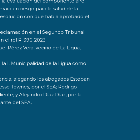
n la evaluación del componente aire
ara un riesgo para la salud de la
a resolución con que había aprobado el
 reclamación en el Segundo Tribunal
n el rol R-396-2023.
el Pérez Vera, vecino de La Ligua,
 la I. Municipalidad de la Ligua como
iencia, alegando los abogados Esteban
esse Townes, por el SEA; Rodrigo
ente; y Alejandro Díaz Díaz, por la
vante del SEA.