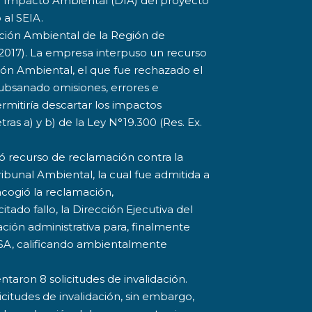
e Impacto Ambiental (DIA) del proyecto
al SEIA.
ación Ambiental de la Región de
/2017). La empresa interpuso un recurso
ión Ambiental, el que fue rechazado el
subsanado omisiones, errores e
rmitiría descartar los impactos
etras a) y b) de la Ley N°19.300 (Res. Ex.
ó recurso de reclamación contra la
ibunal Ambiental, la cual fue admitida a
acogió la reclamación,
tado fallo, la Dirección Ejecutiva del
ción administrativa para, finalmente
SA, calificando ambientalmente
ntaron 8 solicitudes de invalidación.
icitudes de invalidación, sin embargo,