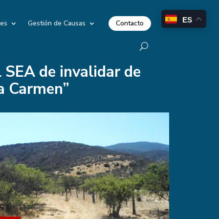
ES
Contacto
les
Gestión de Causas
l SEA de invalidar de
ña Carmen”