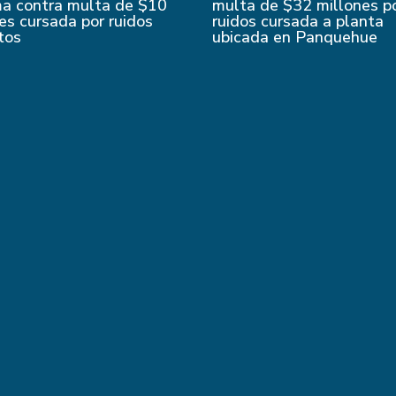
ma contra multa de $10
multa de $32 millones p
es cursada por ruidos
ruidos cursada a planta
tos
ubicada en Panquehue