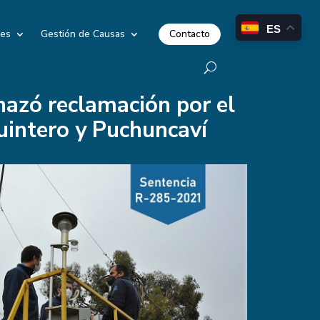
ES
Contacto
les
Gestión de Causas
hazó reclamación por el
uintero y Puchuncaví