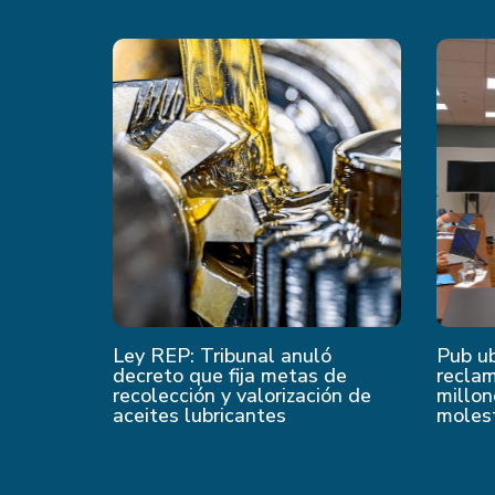
Ley REP: Tribunal anuló
Pub u
decreto que fija metas de
recla
recolección y valorización de
millon
aceites lubricantes
moles