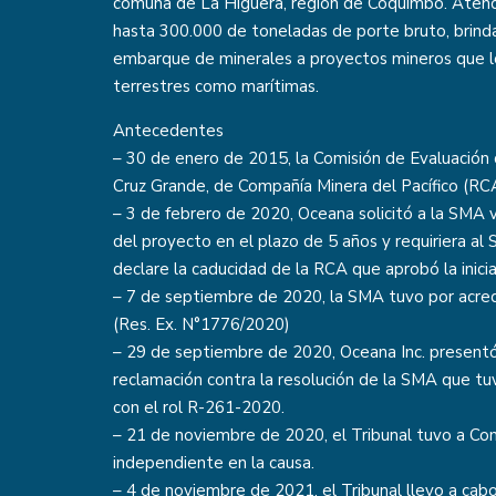
comuna de La Higuera, región de Coquimbo. Atend
hasta 300.000 de toneladas de porte bruto, brinda
embarque de minerales a proyectos mineros que lo
terrestres como marítimas.
Antecedentes
– 30 de enero de 2015, la Comisión de Evaluació
Cruz Grande, de Compañía Minera del Pacífico (RC
– 3 de febrero de 2020, Oceana solicitó a la SMA ve
del proyecto en el plazo de 5 años y requiriera al
declare la caducidad de la RCA que aprobó la inicia
– 7 de septiembre de 2020, la SMA tuvo por acredita
(Res. Ex. N°1776/2020)
– 29 de septiembre de 2020, Oceana Inc. present
reclamación contra la resolución de la SMA que tuvo 
con el rol R-261-2020.
– 21 de noviembre de 2020, el Tribunal tuvo a Co
independiente en la causa.
– 4 de noviembre de 2021, el Tribunal llevo a cabo