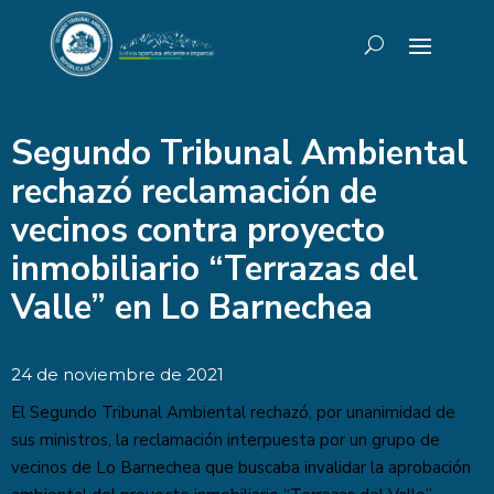
Segundo Tribunal Ambiental
rechazó reclamación de
vecinos contra proyecto
inmobiliario “Terrazas del
Valle” en Lo Barnechea
24 de noviembre de 2021
El Segundo Tribunal Ambiental rechazó, por unanimidad de
sus ministros, la reclamación interpuesta por un grupo de
vecinos de Lo Barnechea que buscaba invalidar la aprobación