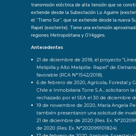
transmisión eléctrica de alta tensión que se cons
extiende desde la Subestación Lo Aguirre (existent
el “Tramo Sur”, que se extiende desde la nueva Su
Rapel (existente). Tiene una extensión aproxima
regiones Metropolitana y O’Higgins.
Antecedentes
21 de diciembre de 2018, el proyecto “Línea
Melipilla y Alto Melipilla- Rapel” de Eletran
favorable (RCA N°1542/2018).
6 de febrero de 2020, Agrícola, Forestal y
Chile e Inmobiliaria Torre S.A., solicitaron l
rechazado por el SEA el 30 de diciembre de
19 de noviembre de 2020, María Angela Peña
también presentaron una solicitud de inval
21 de diciembre de 2020 (Res. Ex. N°202099
de 2020 (Res. Ex. N°202099101824).
17 de febrero de 2020, Agrícola, Forestal 