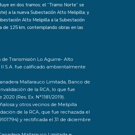
tituye en dos tramos; el “Tramo Norte” se
e) a la nueva Subestación Alto Melipilla; y
bestación Alto Melipilla a la Subestación
da de 125 km, contemplando obras en las
 de Transmisión Lo Aguirre- Alto
s II S.A. fue calificado ambientalmente
 Ganadera Mallarauco Limitada, Banco de
a invalidación de la RCA, lo que fue
 2020 (Res. Ex. N°1181/2019).
losa y otros vecinos de Melipilla
idación de la RCA, que fue rechazada el
101794) y rectificada el 31 de diciembre
y Ganadera Mallarauco Limitada e