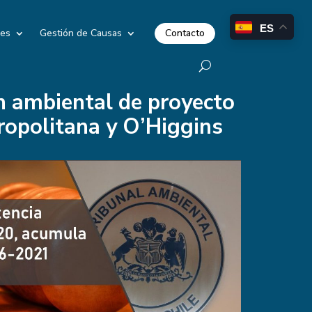
ES
Contacto
les
Gestión de Causas
n ambiental de proyecto
tropolitana y O’Higgins