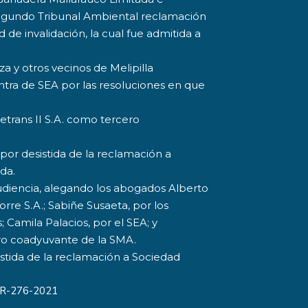
 Segundo Tribunal Ambiental reclamación
d de invalidación, la cual fue admitida a
a y otros vecinos de Melipilla
ntra de SEA por las resoluciones en que
letrans II S.A. como tercero
por desistida de la reclamación a
da.
audiencia, alegando los abogados Alberto
rre S.A.; Sabiñe Susaeta, por los
 Camila Palacios, por el SEA; y
ero coadyuvante de la SMA.
sistida de la reclamación a Sociedad
a R-276-2021