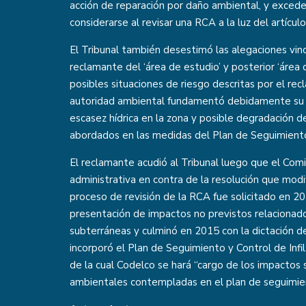
acción de reparación por daño ambiental, y exced
considerarse al revisar una RCA a la luz del artícu
El Tribunal también desestimó las alegaciones vinc
reclamante del ‘área de estudio’ y posterior ‘área d
posibles situaciones de riesgo descritas por el r
autoridad ambiental fundamentó debidamente su d
escasez hídrica en la zona y posible degradación 
abordados en las medidas del Plan de Seguimient
El reclamante acudió al Tribunal luego que el Comi
administrativa en contra de la resolución que modi
proceso de revisión de la RCA fue solicitado en 2
presentación de impactos no previstos relacionado
subterráneas y culminó en 2015 con la dictación de
incorporó el Plan de Seguimiento y Control de Infi
de la cual Codelco se hará “cargo de los impactos s
ambientales contempladas en el plan de seguimie