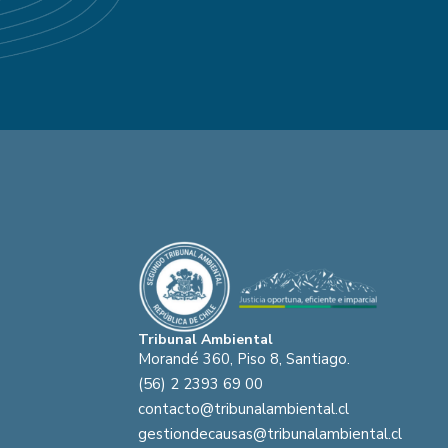
Tribunal Ambiental
Morandé 360, Piso 8, Santiago.
(56) 2 2393 69 00
contacto@tribunalambiental.cl
gestiondecausas@tribunalambiental.cl