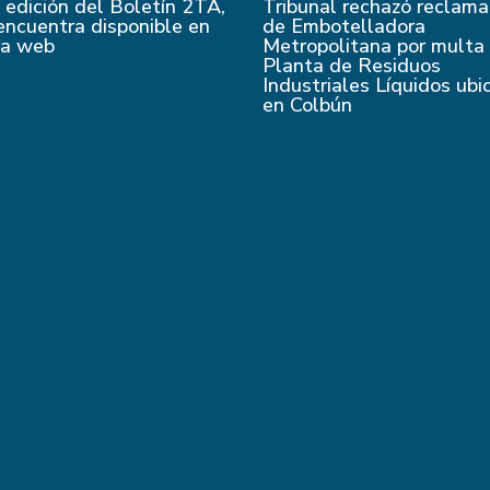
edición del Boletín 2TA,
Tribunal rechazó reclama
encuentra disponible en
de Embotelladora
ra web
Metropolitana por multa
Planta de Residuos
Industriales Líquidos ubi
en Colbún