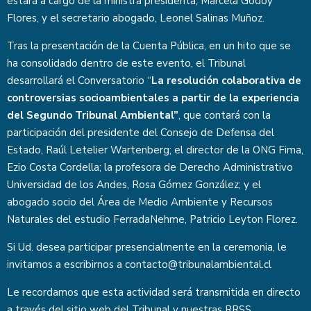
estará a cargo de la ministra presidenta, Marcela Godoy
Flores, y el secretario abogado, Leonel Salinas Muñoz.
Tras la presentación de la Cuenta Pública, en un hito que se
ha consolidado dentro de este evento, el Tribunal
desarrollará el Conversatorio “
La resolución colaborativa de
controversias socioambientales a partir de la experiencia
del Segundo Tribunal Ambiental”
, que contará con la
participación del presidente del Consejo de Defensa del
Estado, Raúl Letelier Wartenberg; el director de la ONG Fima,
Ezio Costa Cordella; la profesora de Derecho Administrativo
Universidad de los Andes, Rosa Gómez González; y el
abogado socio del Área de Medio Ambiente y Recursos
Naturales del estudio FerradaNehme, Patricio Leyton Florez.
Si Ud. desea participar presencialmente en la ceremonia, le
invitamos a escribirnos a
contacto@tribunalambiental.cl
Le recordamos que esta actividad será transmitida en directo
a través del sitio web del Tribunal y nuestras RRSS.