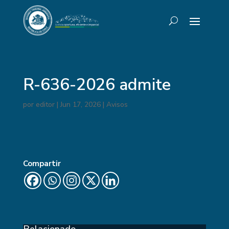
R-636-2026 admite
por
editor
|
Jun 17, 2026
|
Avisos
Compartir