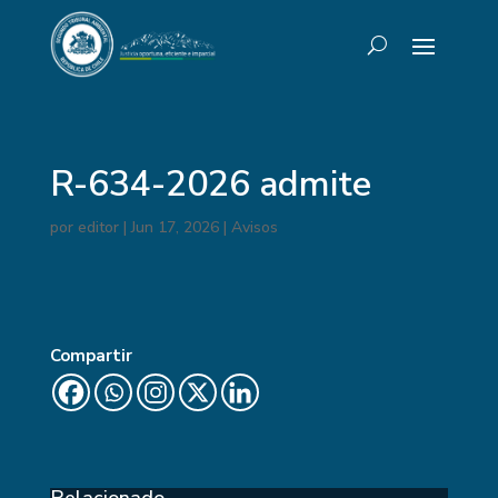
R-634-2026 admite
por
editor
|
Jun 17, 2026
|
Avisos
Compartir