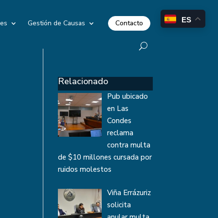
ES
Contacto
les
Gestión de Causas
Relacionado
Pub ubicado
en Las
Condes
reclama
contra multa
de $10 millones cursada por
ruidos molestos
Viña Errázuriz
solicita
anular multa