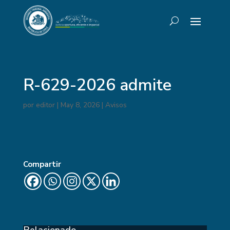
R-629-2026 admite
por
editor
|
May 8, 2026
|
Avisos
Compartir