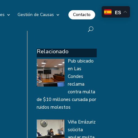
ES
Contacto
les
Gestión de Causas
Relacionado
Pub ubicado
en Las
Condes
reclama
contra multa
de $10 millones cursada por
ruidos molestos
Viña Errázuriz
solicita
anular multa