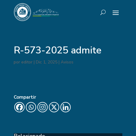
R-573-2025 admite
por
editor
|
Dic 1, 2025
|
Avisos
Compartir