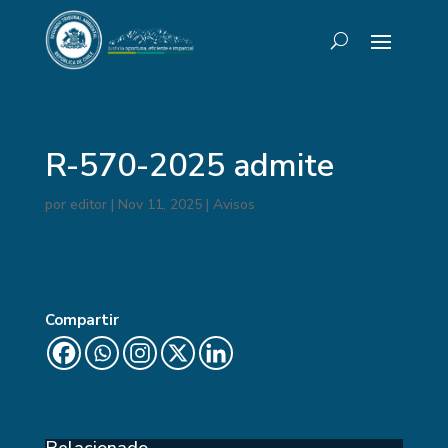
R-570-2025 admite
por
editor
|
Nov 11, 2025
|
Avisos
Compartir