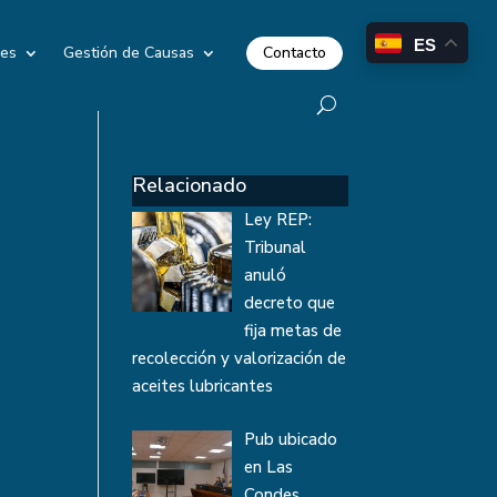
ES
Contacto
les
Gestión de Causas
Relacionado
Ley REP:
Tribunal
anuló
decreto que
fija metas de
recolección y valorización de
aceites lubricantes
Pub ubicado
en Las
Condes