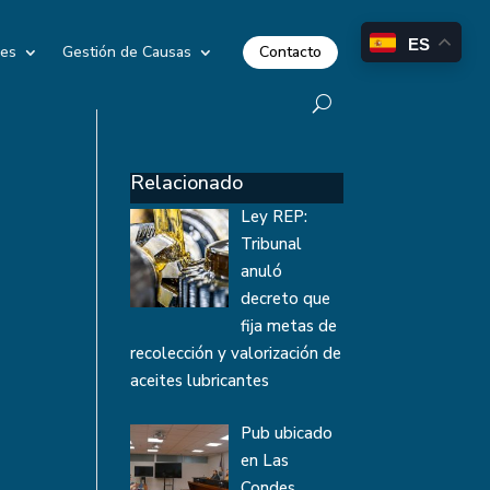
ES
Contacto
les
Gestión de Causas
Relacionado
Ley REP:
Tribunal
anuló
decreto que
fija metas de
recolección y valorización de
aceites lubricantes
Pub ubicado
en Las
Condes